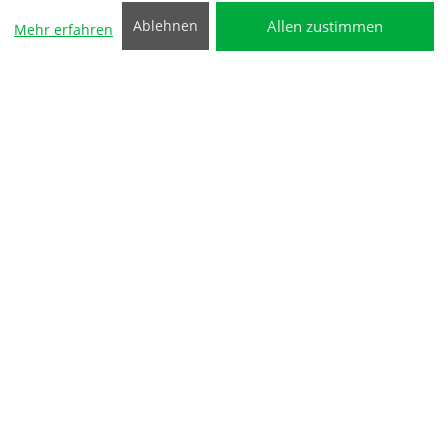
Allen zustimmen
Ablehnen
Mehr erfahren
UPS Paket Shop
Liefern, was wichtig ist, wenn es am
wichtigsten ist
Ab sofort haben wir mit UPS einen weiteren starken
Partner als "Paket Shop" aufgenommen.
Ganz bequem Pakete versenden oder zu uns
empfangen, wenn Sie zu Hause nicht anzutreffen sind.
Ganz nach UPS Gedanken: Wir bringen unsere Welt
voran, indem wir liefern, was zählt.