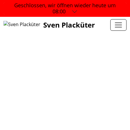
Geschlossen, wir öffnen wieder
heute um
08:00
Sven Placküter